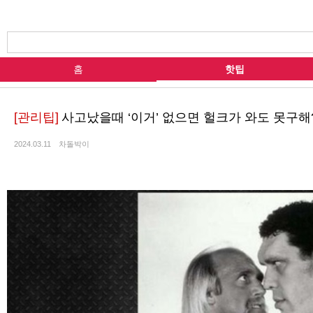
홈
핫팁
[관리팁]
사고났을때 ‘이거’ 없으면 헐크가 와도 못구해
2024.03.11
차돌박이