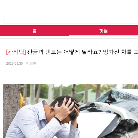
홈
핫팁
[관리팁]
판금과 덴트는 어떻게 달라요? 망가진 차를 
2018.03.30
정상현