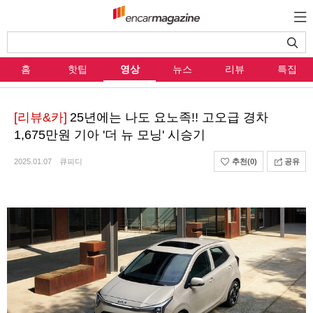
홈
핫팁
영상
뉴스
리뷰
특집
[리뷰&카]
25년에는 나도 요노족!! 고오급 경차
1,675만원 기아 '더 뉴 모닝' 시승기
2025.01.07
큐피디
추천
(0)
공유