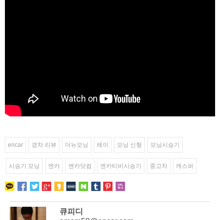
encar
경차 리뷰
더뉴모닝
레이
모닝 신형
모닝시승기
시승기 모닝
엔카
엔카닷컴
엔카티비시승기
중고차
캐스퍼
큐피디