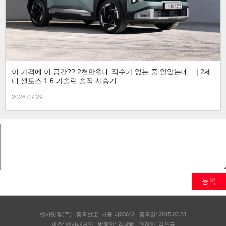
이 가격에 이 공간?? 2천만원대 적수가 없는 줄 알았는데... | 2세
대 셀토스 1.6 가솔린 솔직 시승기
2026.07.29
등록
엔카닷컴(주)
등록번호: 서울 아03642
등록일: 2015.03.23
제호: 엔카매거진
발행인: 김상범
편집인: 김현규