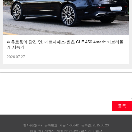
여유로움이 담긴 멋, 메르세데스-벤츠 CLE 450 4matic 카브리올
레 시승기
2026.07.27
등록
엔카닷컴(주)
등록번호: 서울 아03642
등록일: 2015.03.23
제호: 엔카매거진
발행인: 김상범
편집인: 김현규