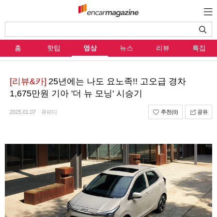
홈
핫팁
영상
뉴스
리뷰
특집
[리뷰&카]
25년에는 나도 요노족!! 고오급 경차
1,675만원 기아 '더 뉴 모닝' 시승기
2025.01.07
큐피디
추천
(0)
공유