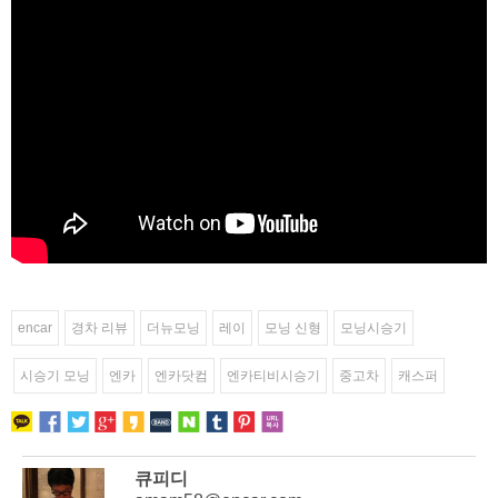
encar
경차 리뷰
더뉴모닝
레이
모닝 신형
모닝시승기
시승기 모닝
엔카
엔카닷컴
엔카티비시승기
중고차
캐스퍼
큐피디