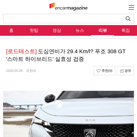
홈
핫팁
영상
뉴스
리뷰
특집
[로드테스트]
도심연비가 29.4 Km/l? 푸조 308 GT
'스마트 하이브리드' 실효성 검증
2026.05.08
유현태
추천
(0)
공유