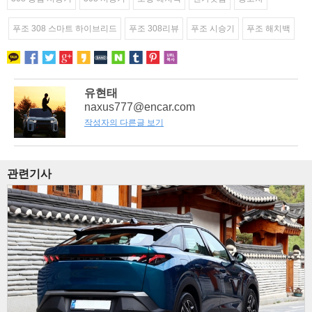
푸조 308 스마트 하이브리드
푸조 308리뷰
푸조 시승기
푸조 해치백
유현태
naxus777@encar.com
작성자의 다른글 보기
관련기사