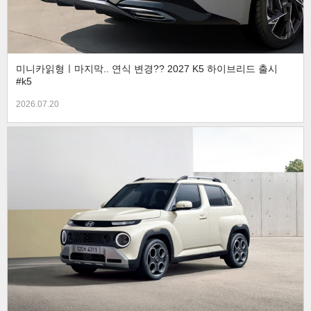
미니카읽형ㅣ마지막.. 연식 변경?? 2027 K5 하이브리드 출시
#k5
2026.07.20