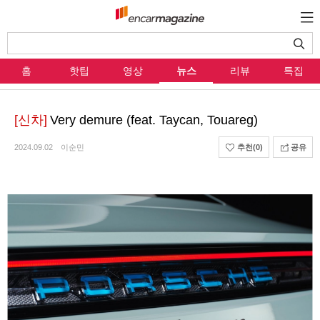
홈
핫팁
영상
뉴스
리뷰
특집
[신차]
Very demure (feat. Taycan, Touareg)
2024.09.02
이순민
추천
(0)
공유