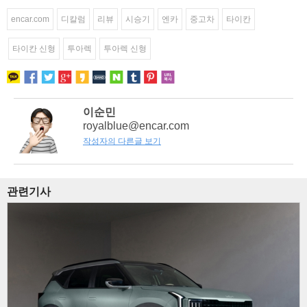
encar.com
디칼럼
리뷰
시승기
엔카
중고차
타이칸
타이칸 신형
투아렉
투아렉 신형
이순민
royalblue@encar.com
작성자의 다른글 보기
관련기사