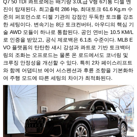
Q7 50 TDI 콰트로에는 배기량 3.0L급 V형 6기통 디젤 엔
진이 탑재된다. 최고출력 286 Hp, 최대토크 61.6 Kg.m 수
준의 퍼포먼스로 디젤 기관의 강점인 두둑한 토크를 강조
한 세팅이다. 변속기는 8단 토크컨버터, 아우디의 핵심 기
술 AWD 모듈이 하나로 통합된다. 공인 연비는 10.5 KM/L
로 인증을 받았고, 공식 제로백은 6.1초 수준이다. MLB E
VO 플랫폼의 탄탄한 섀시 강성과 콰트로 기반 토크백터
링의 조화는 오프로드는 물론 온 로드에서도 코너링 및
크루징 안정성을 개선할 수 있다. 특히 2차 페이스리프트
와 함께 어댑티브 에어 서스펜션과 후륜 조향을 기본화하
여 주행 모드에 따른 세팅의 차이가 최적화된다.