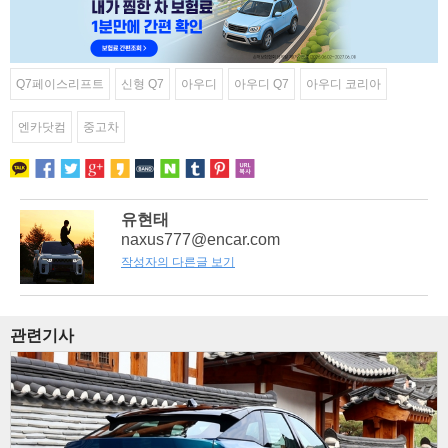
Q7페이스리프트
신형 Q7
아우디
아우디 Q7
아우디 코리아
엔카닷컴
중고차
유현태
naxus777@encar.com
작성자의 다른글 보기
관련기사