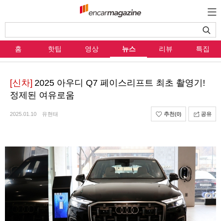
홈
핫팁
영상
뉴스
리뷰
특집
[신차]
2025 아우디 Q7 페이스리프트 최초 촬영기!
정제된 여유로움
2025.01.10
유현태
추천
(0)
공유