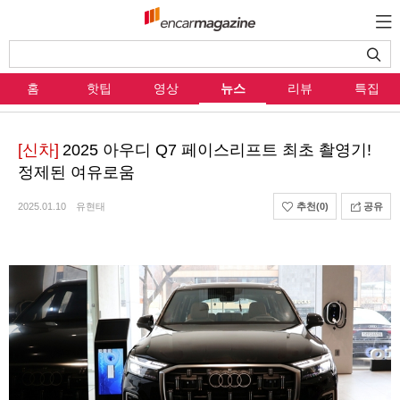
홈
핫팁
영상
뉴스
리뷰
특집
[신차]
2025 아우디 Q7 페이스리프트 최초 촬영기!
정제된 여유로움
2025.01.10
유현태
추천
(0)
공유