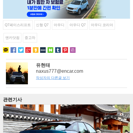
Q7페이스리프트
신형 Q7
아우디
아우디 Q7
아우디 코리아
엔카닷컴
중고차
유현태
naxus777@encar.com
작성자의 다른글 보기
관련기사