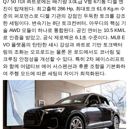
Q7 50 TDI 콰트로에는 배기량 3.0L급 V형 6기통 디젤 엔
진이 탑재된다. 최고출력 286 Hp, 최대토크 61.6 Kg.m 수
준의 퍼포먼스로 디젤 기관의 강점인 두둑한 토크를 강조
한 세팅이다. 변속기는 8단 토크컨버터, 아우디의 핵심 기
술 AWD 모듈이 하나로 통합된다. 공인 연비는 10.5 KM/L
로 인증을 받았고, 공식 제로백은 6.1초 수준이다. MLB E
VO 플랫폼의 탄탄한 섀시 강성과 콰트로 기반 토크백터
링의 조화는 오프로드는 물론 온 로드에서도 코너링 및
크루징 안정성을 개선할 수 있다. 특히 2차 페이스리프트
와 함께 어댑티브 에어 서스펜션과 후륜 조향을 기본화하
여 주행 모드에 따른 세팅의 차이가 최적화된다.