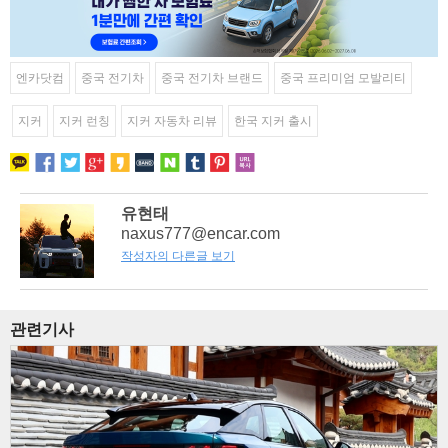
엔카닷컴
중국 전기차
중국 전기차 브랜드
중국 프리미엄 모발리티
지커
지커 런칭
지커 자동차 리뷰
한국 지커 출시
유현태
naxus777@encar.com
작성자의 다른글 보기
관련기사