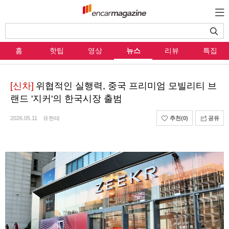
홈
핫팁
영상
뉴스
리뷰
특집
[신차]
위협적인 실행력, 중국 프리미엄 모빌리티 브
랜드 '지커'의 한국시장 출범
2026.05.11
유현태
추천
(0)
공유