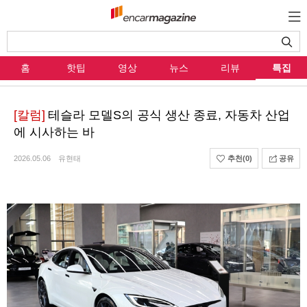
홈
핫팁
영상
뉴스
리뷰
특집
[칼럼]
테슬라 모델S의 공식 생산 종료, 자동차 산업
에 시사하는 바
2026.05.06
유현태
추천
(0)
공유