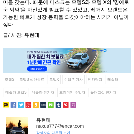
미를 갖는다. 때문에 머스크는 모델S와 모델 X의 '명예로
운 퇴역'을 자신있게 발표할 수 있었고, 레거시 브랜드은
가능한 빠르게 성장 동력을 되찾아야하는 시기가 아닐까
싶다.
글/ 사진: 유현태
모델S
모델S 생산종료
모델X
수입 전기차
엔카닷컴
테슬라
테슬라 모델S
테슬라 전기차
프리미엄 수입차
플래그십 전기차
유현태
naxus777@encar.com
작성자의 다른글 보기