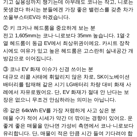
기고 실용성까지 챙기는데 아무래도 코나는 작고, 니로는
못생겼다 하시는 분들에겐 가장 좋은 밸런스를 갖춘 차가
쏘울부스터EV라 하겠습니다.
② 키 크거나 헤드룸을 중요하게 보는 분
전고 1,605mm는 코나·니로보다 35mm 높습니다. 1열·2
열 헤드룸이 동급 EV에서 최상위권이에요. 카시트 장착
시에도 여유가 있고 높은 헤드룸은 고스란히 실내공간 개
방감으로 이어집니다.
③ 코나 EV 화재 이슈가 신경 쓰이는 분
대규모 리콜 사태에 휘말리지 않은 차로, SK이노베이션
배터리를 탑재해 같은 시기 LG배터리 차량 대비 화재 사
례에서 자유로웠어요. 단, EV 화재가 절대 안 난다는 보
장은 없으니 무조건 안심하라는 의미는 아닙니다.
④ 같은 64kWh EV를 가장 저렴하게 사고 싶은 분
매물 수가 적어 시세가 약간 더 깎이는 경향이 있어요. 운
좋게 좋은 매물을 만나면 가성비 측면에서 코나·니로보다
유리합니다. 단, 매물이 적은 만큼 시간 들여 기다려야 합