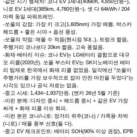
-같은 시기 형제차: 코나 EV 1세대(406km, 4,650만원~),
니로 EV 1세대(385km, 4,780만원~). 셋 다 64kWh / 204
마력 동일 파워트레인.
-쏘울의 강점: 가장 키 크고(1,605mm) 가장 예쁨. 박스카
헤드룸 + 좋은 시야 + 옵션 풍성.
-쏘울의 약점: 매물 수 적음(현시점 5대..), 트렁크 짧음,
주행거리 코나보다 20km 짧음, 고속 풍절음.
-화재·배터리 이슈: 코나 EV는 LG배터리 결함으로 대규
모 리콜(2020년). 쏘울 부스터 EV는 SK이노베이션 배터
리 탑재로 한국에서 화재 리콜 없었음. 일각에선 "쏘울이
주행거리를 가장 보수적으로 잡아 안전 마진을 두었다"는
시각도 있으나 공식 자료는 없음.
-중고 시세: 1,434~1,937만원. (엔카 26년 5월 기준)
-이런 분께: 디자인 중시 + 헤드룸 중시 + 같은 EV 가장
싸게 + 화재 리콜 이슈 회피.
-이런 분은 코나/니로: 장거리 위주(코나) / 가족용·차박
(니로) / 매물 풍부 선호(둘 다).
-중고 EV 체크포인트: 배터리 SOH(90% 이상 권장), EPB