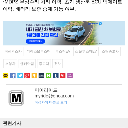
·MDPS 무상수리 처리 이력, 초기 생산분 ECU 업데이트
이력, 배터리 보증 승계 가능 여부.
국산박스카
기아소울부스터
부스터EV
소울부스터EV
소형중고차
소형차
엔카닷컴
중고차
첫차
마이라이드
myride@encar.com
작성자의 다른글 보기
관련기사