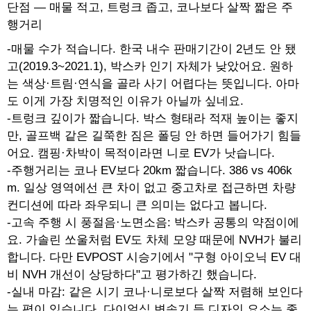
단점 — 매물 적고, 트렁크 좁고, 코나보다 살짝 짧은 주
행거리
-매물 수가 적습니다. 한국 내수 판매기간이 2년도 안 됐
고(2019.3~2021.1), 박스카 인기 자체가 낮았어요. 원하
는 색상·트림·연식을 골라 사기 어렵다는 뜻입니다. 아마
도 이게 가장 치명적인 이유가 아닐까 싶네요.
-트렁크 깊이가 짧습니다. 박스 형태라 적재 높이는 좋지
만, 골프백 같은 길쭉한 짐은 폴딩 안 하면 들어가기 힘들
어요. 캠핑·차박이 목적이라면 니로 EV가 낫습니다.
-주행거리는 코나 EV보다 20km 짧습니다. 386 vs 406k
m. 일상 영역에선 큰 차이 없고 중고차로 접근하면 차량
컨디션에 따라 좌우되니 큰 의미는 없다고 봅니다.
-고속 주행 시 풍절음·노면소음: 박스카 공통의 약점이에
요. 가솔린 쏘울처럼 EV도 차체 모양 때문에 NVH가 불리
합니다. 다만 EVPOST 시승기에서 "구형 아이오닉 EV 대
비 NVH 개선이 상당하다"고 평가하긴 했습니다.
-실내 마감: 같은 시기 코나·니로보다 살짝 저렴해 보인다
는 평이 있습니다. 다이얼식 변속기 등 디자인 요소는 좋